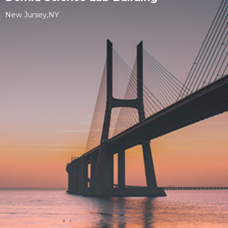
New Jursey,NY