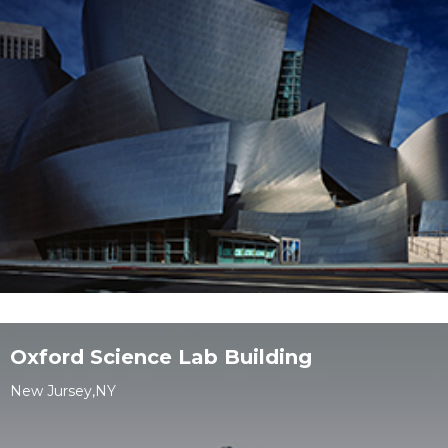
Oxford Science Lab Building
New Jursey,NY